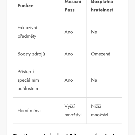
Měsíční
Bezplatná
Funkce
Pass
hratelnost
Exkluzivní
Ano
Ne
předměty
Boosty zdrojů
Ano
Omezené
Přístup k
speciálním
Ano
Ne
událostem
Vyšší
Nižší
Herní měna
množství
množství