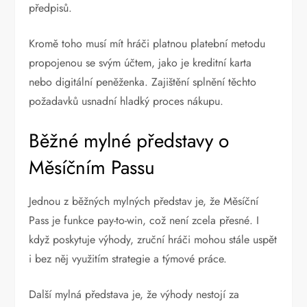
předpisů.
Kromě toho musí mít hráči platnou platební metodu
propojenou se svým účtem, jako je kreditní karta
nebo digitální peněženka. Zajištění splnění těchto
požadavků usnadní hladký proces nákupu.
Běžné mylné představy o
Měsíčním Passu
Jednou z běžných mylných představ je, že Měsíční
Pass je funkce pay-to-win, což není zcela přesné. I
když poskytuje výhody, zruční hráči mohou stále uspět
i bez něj využitím strategie a týmové práce.
Další mylná představa je, že výhody nestojí za