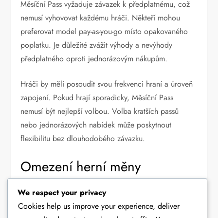
Měsíční Pass vyžaduje závazek k předplatnému, což
nemusí vyhovovat každému hráči. Někteří mohou
preferovat model pay-as-you-go místo opakovaného
poplatku. Je důležité zvážit výhody a nevýhody
předplatného oproti jednorázovým nákupům.
Hráči by měli posoudit svou frekvenci hraní a úroveň
zapojení. Pokud hrají sporadicky, Měsíční Pass
nemusí být nejlepší volbou. Volba kratších passů
nebo jednorázových nabídek může poskytnout
flexibilitu bez dlouhodobého závazku.
Omezení herní měny
Bonusy Měsíčního Passu mohou mít omezení na to,
We respect your privacy
jak lze herní měnu použít. Hráči mohou zjistit, že
Cookies help us improve your experience, deliver
některé odměny se vztahují pouze na specifické