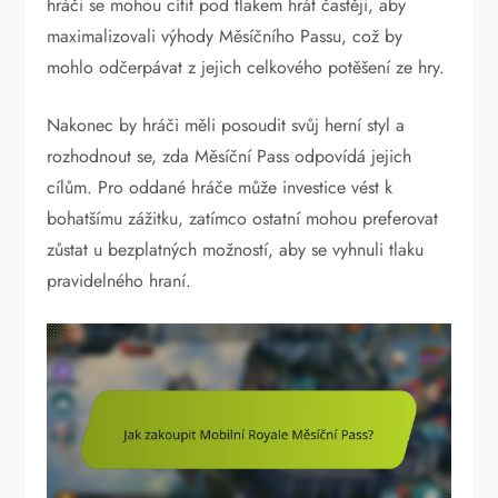
hráči se mohou cítit pod tlakem hrát častěji, aby
maximalizovali výhody Měsíčního Passu, což by
mohlo odčerpávat z jejich celkového potěšení ze hry.
Nakonec by hráči měli posoudit svůj herní styl a
rozhodnout se, zda Měsíční Pass odpovídá jejich
cílům. Pro oddané hráče může investice vést k
bohatšímu zážitku, zatímco ostatní mohou preferovat
zůstat u bezplatných možností, aby se vyhnuli tlaku
pravidelného hraní.