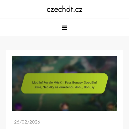
Skip
czechdt.cz
to
content