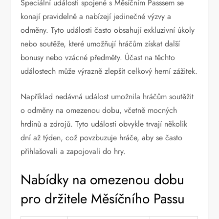
Speciální události spojené s Měsíčním Passsem se
konají pravidelně a nabízejí jedinečné výzvy a
odměny. Tyto události často obsahují exkluzivní úkoly
nebo soutěže, které umožňují hráčům získat další
bonusy nebo vzácné předměty. Účast na těchto
událostech může výrazně zlepšit celkový herní zážitek.
Například nedávná událost umožnila hráčům soutěžit
o odměny na omezenou dobu, včetně mocných
hrdinů a zdrojů. Tyto události obvykle trvají několik
dní až týden, což povzbuzuje hráče, aby se často
přihlašovali a zapojovali do hry.
Nabídky na omezenou dobu
pro držitele Měsíčního Passu