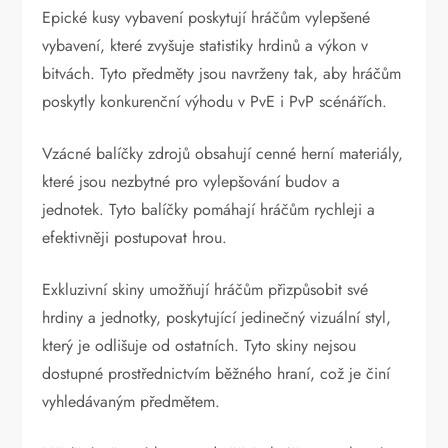
Epické kusy vybavení poskytují hráčům vylepšené
vybavení, které zvyšuje statistiky hrdinů a výkon v
bitvách. Tyto předměty jsou navrženy tak, aby hráčům
poskytly konkurenční výhodu v PvE i PvP scénářích.
Vzácné balíčky zdrojů obsahují cenné herní materiály,
které jsou nezbytné pro vylepšování budov a
jednotek. Tyto balíčky pomáhají hráčům rychleji a
efektivněji postupovat hrou.
Exkluzivní skiny umožňují hráčům přizpůsobit své
hrdiny a jednotky, poskytující jedinečný vizuální styl,
který je odlišuje od ostatních. Tyto skiny nejsou
dostupné prostřednictvím běžného hraní, což je činí
vyhledávaným předmětem.