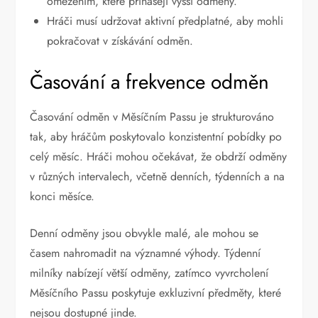
omezením, které přinášejí vyšší odměny.
Hráči musí udržovat aktivní předplatné, aby mohli
pokračovat v získávání odměn.
Časování a frekvence odměn
Časování odměn v Měsíčním Passu je strukturováno
tak, aby hráčům poskytovalo konzistentní pobídky po
celý měsíc. Hráči mohou očekávat, že obdrží odměny
v různých intervalech, včetně denních, týdenních a na
konci měsíce.
Denní odměny jsou obvykle malé, ale mohou se
časem nahromadit na významné výhody. Týdenní
milníky nabízejí větší odměny, zatímco vyvrcholení
Měsíčního Passu poskytuje exkluzivní předměty, které
nejsou dostupné jinde.