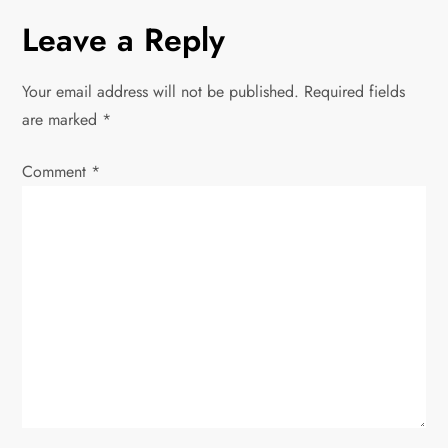
n
Leave a Reply
a
v
Your email address will not be published.
Required fields
are marked
*
i
Comment
*
g
a
t
i
o
n