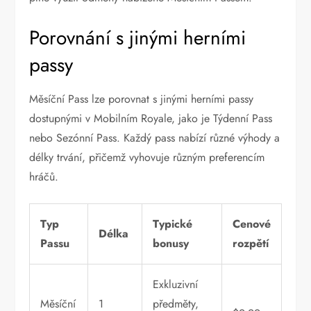
Porovnání s jinými herními
passy
Měsíční Pass lze porovnat s jinými herními passy
dostupnými v Mobilním Royale, jako je Týdenní Pass
nebo Sezónní Pass. Každý pass nabízí různé výhody a
délky trvání, přičemž vyhovuje různým preferencím
hráčů.
Typ
Typické
Cenové
Délka
Passu
bonusy
rozpětí
Exkluzivní
Měsíční
1
předměty,