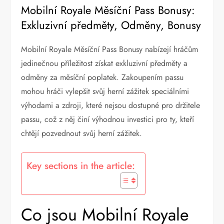
Mobilní Royale Měsíční Pass Bonusy:
Exkluzivní předměty, Odměny, Bonusy
Mobilní Royale Měsíční Pass Bonusy nabízejí hráčům
jedinečnou příležitost získat exkluzivní předměty a
odměny za měsíční poplatek. Zakoupením passu
mohou hráči vylepšit svůj herní zážitek speciálními
výhodami a zdroji, které nejsou dostupné pro držitele
passu, což z něj činí výhodnou investici pro ty, kteří
chtějí pozvednout svůj herní zážitek.
Key sections in the article:
Co jsou Mobilní Royale