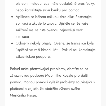
platební metodu, zda máte dostatečné prostředky,
nebo kontaktujte svou banku pro pomoc.
Aplikace se během nákupu zhroutila: Restartujte
aplikaci a zkuste to znovu. Ujistěte se, že vaše
zařízení má nainstalovanou nejnovější verzi
aplikace.
Odměny nebyly přijaty: Ověřte, že transakce byla
úspěšná ve vaší historii účtu. Pokud ne, kontaktujte
zákaznickou podporu.
Pokud máte přetrvávající problémy, obraťte se na
zákaznickou podporu Mobilního Royale pro další
pomoc. Mohou pomoci vyřešit problémy související s
platbami a zajistit, že obdržíte výhody svého
Měsíčního Passu.