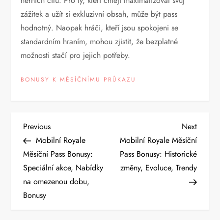
herních cílů. Pro ty, kteří chtějí maximalizovat svůj
zážitek a užít si exkluzivní obsah, může být pass
hodnotný. Naopak hráči, kteří jsou spokojeni se
standardním hraním, mohou zjistit, že bezplatné
možnosti stačí pro jejich potřeby.
BONUSY K MĚSÍČNÍMU PRŮKAZU
P
Previous
Next
Previous
Next
Post
Post
Mobilní Royale
Mobilní Royale Měsíční
o
Měsíční Pass Bonusy:
Pass Bonusy: Historické
Speciální akce, Nabídky
změny, Evoluce, Trendy
s
na omezenou dobu,
t
Bonusy