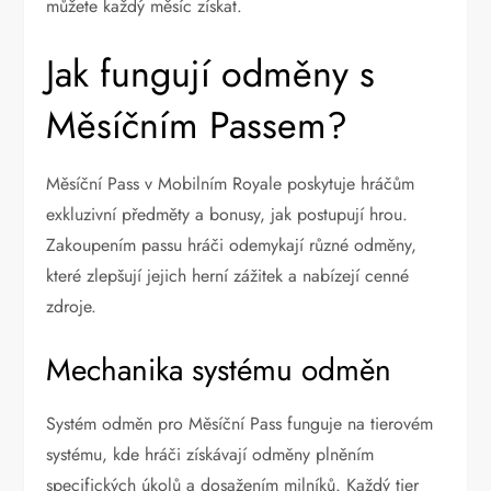
můžete každý měsíc získat.
Jak fungují odměny s
Měsíčním Passem?
Měsíční Pass v Mobilním Royale poskytuje hráčům
exkluzivní předměty a bonusy, jak postupují hrou.
Zakoupením passu hráči odemykají různé odměny,
které zlepšují jejich herní zážitek a nabízejí cenné
zdroje.
Mechanika systému odměn
Systém odměn pro Měsíční Pass funguje na tierovém
systému, kde hráči získávají odměny plněním
specifických úkolů a dosažením milníků. Každý tier