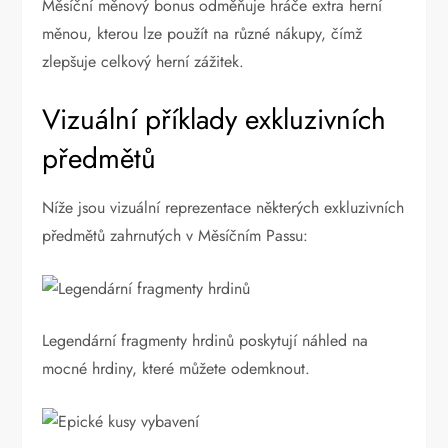
Měsíční měnový bonus odměňuje hráče extra herní
měnou, kterou lze použít na různé nákupy, čímž
zlepšuje celkový herní zážitek.
Vizuální příklady exkluzivních
předmětů
Níže jsou vizuální reprezentace některých exkluzivních
předmětů zahrnutých v Měsíčním Passu:
Legendární fragmenty hrdinů poskytují náhled na
mocné hrdiny, které můžete odemknout.