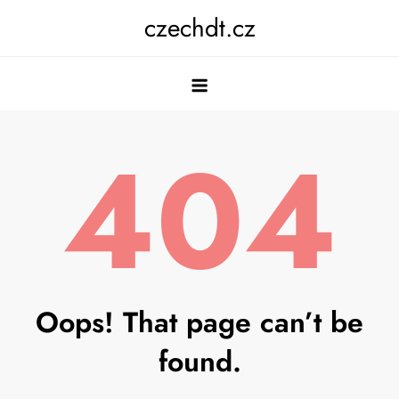
Skip
czechdt.cz
to
content
404
Oops! That page can’t be
found.